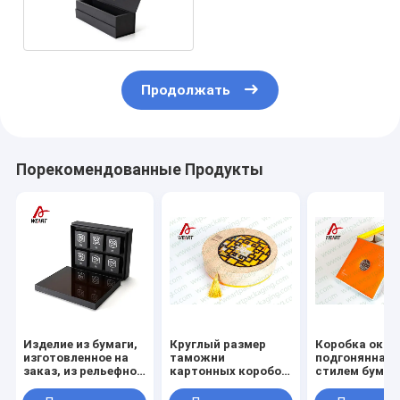
коробок на заказ
Продолжать
Порекомендованные Продукты
Изделие из бумаги,
Круглый размер
Коробка окна
изготовленное на
таможни
подгонянная
заказ, из рельефной
картонных коробок
стилем бума
бумажной коробки,
ткани
для тортов
для глажки серебра