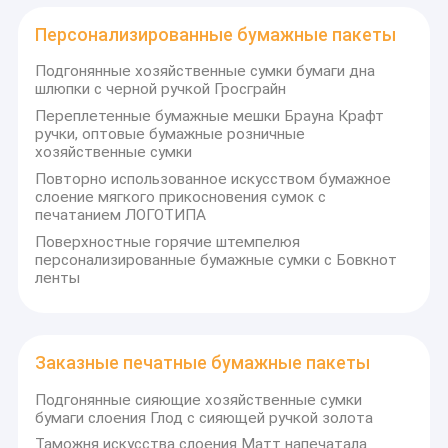
цвету и прочности наших упаковочных
Нетканые сумки ламинированные
материалов, чтобы гарантировать, что
Персонализированные бумажные пакеты
упаковка вашей продукции является
Складная бумажная коробка
Подгонянные хозяйственные сумки бумаги дна
привлекательным и долговечным
шлюпки с черной ручкой Гросграйн
Заказные бумажные пакеты покупок
клиентам."
Переплетенные бумажные мешки Брауна Крафт
ручки, оптовые бумажные розничные
"Философией нашей компании является
Персонализированные бумажные пакеты
хозяйственные сумки
"Хорошее качество,
Повторно использованное искусством бумажное
Заказные печатные бумажные пакеты
конкурентоспособные цены, быструю
слоение мягкого прикосновения сумок с
печатанием ЛОГОТИПА
доставку и удовлетворительное
Рождество бумажные пакеты
Поверхностные горячие штемпелюя
обслуживание"."
персонализированные бумажные сумки с Бовкнот
"Мы искусство расположена в городе
ленты
Подарочные бумажные пакеты
Сямэнь, провинция Фуцзянь, Китай,
Бумажная подарочная коробка переработанная
который имеет опытный
производственный коллектив и как
Заказные печатные бумажные пакеты
Заказная бумажная коробка
примерно 5000 квадратных метров
Подгонянные сияющие хозяйственные сумки
рабочей платформы для производства
бумажные коробки ювелирных изделий
бумаги слоения Глод с сияющей ручкой золота
продукции высокого качества, чтобы
Таможня искусства слоения Матт напечатала