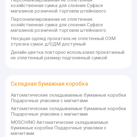
Персонализированная не сплетенная
хозяйственная сумка для слоения Суфасе
магазинов розничной торговли штейнового
Персонализированная не сплетенная
хозяйственная сумка для слоения Суфасе
магазинов розничной торговли штейнового
Несущая одежд прокатала не сплетенный ОЭМ
отрезка сумок д/ОДМ доступный
Дизайн цветка повторно использовал прокатанный
не сплетенный размер подгонянный сумкой
Складная бумажная коробка
Автоматические складываемые бумажные коробки
Подарочные упаковки с магнитами
Дом
Автоматические складываемые бумажные коробки
"Мы искусство была основана в 2009
Подарочные упаковки с магнитами
Продукты
году и является производителем,
MOSCHINO Автоматические складываемые
специализирующимся на производстве
бумажные коробки Подарочные упаковки с
О нас
магнитами
различных упаковочных изделий, в том