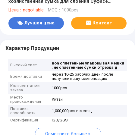
хозяйственная сумка для слоения Суфасе
магазинов розничной торговли штейнового
Цена：negotiable
MOQ：1000pcs
Лучшая цена
Контакт
Характер Продукции
non сплетенные упаковывая мешки
Высокий свет
,
не сплетенные сумки отрезка д
через 10-25 рабочих дней после
Время доставки
получили вашу компенсацию
Количество мин
1000pcs
заказа
Место
Китай
происхождения
Поставка
1,000,000pcs в месяц
способности
Сертификация
ISO/SGS
Осмотрите больше