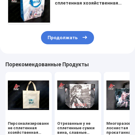
сплетенная хозяйственная
сумка для слоения Суфасе
магазинов розничной
торговли штейнового
Продолжать
Порекомендованные Продукты
Персонализированная
Отрезанные у не
Многоразова
не сплетенная
сплетенные сумки
лоснистая
хозяйственная
вина, славные
прокатанная 