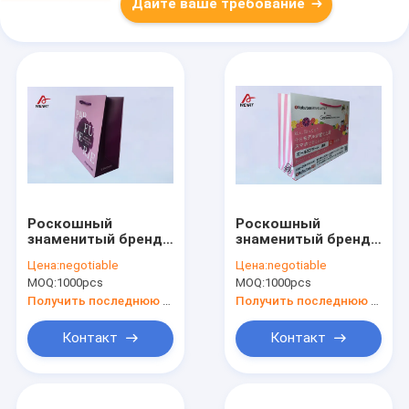
Дайте ваше требование
Роскошный
Роскошный
знаменитый бренд
знаменитый бренд
подарок на заказ
подарок на заказ
Цена:
negotiable
Цена:
negotiable
напечатанный
напечатанный
MOQ:
1000pcs
MOQ:
1000pcs
бумажный пакет
бумажный пакет
для покупок с
для покупок с
Получить последнюю цену
Получить последнюю цену
вашим логотипом
вашим логотипом
Контакт
Контакт