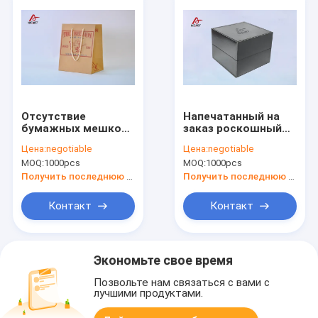
Отсутствие
Напечатанный на
бумажных мешков
заказ роскошный
искусства Брауна
белый картонный
Цена:
negotiable
Цена:
negotiable
слоения для ходя
подарочный пакет
MOQ:
1000pcs
MOQ:
1000pcs
по магазинам
магнитно-
веревочки 100%
замыкающий
Получить последнюю цену
Получить последнюю цену
хлопок
подарочный
бумажный ящик
Контакт
Контакт
Экономьте свое время
Позвольте нам связаться с вами с
лучшими продуктами.