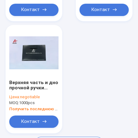
Косметическая бумажная коробка
лентой хлопка
хозяйственные
сумки
Контакт
Контакт
Верхняя часть и дно
прочной ручки
бумажных мешков
Цена:
negotiable
искусства картона
MOQ:
1000pcs
темно-синей
сильная
Получить последнюю цену
Контакт