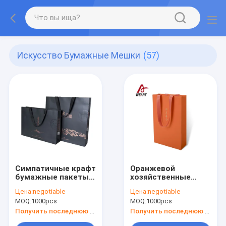
Искусство Бумажные Мешки
(57)
Симпатичные крафт
Оранжевой
бумажные пакеты
хозяйственные
для продуктов ,
сумки бумаги
Цена:
negotiable
Цена:
negotiable
экстра большие
вычуры цвета
MOQ:
1000pcs
MOQ:
1000pcs
цветные
материальной
подарочные
напечатанные
Получить последнюю цену
Получить последнюю цену
бумажные пакеты
таможней