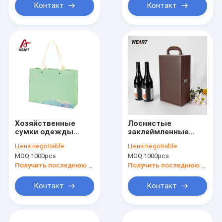
многоразовые
Контакт
Контакт
Хозяйственные
Лоснистые
сумки одежды
заклеймленные
напечатанные
бумажные мешки
Цена:
negotiable
Цена:
negotiable
одеянием
искусства слоения
MOQ:
1000pcs
MOQ:
1000pcs
многоразовые,
склеенной ручкой
современные
печатают ОЭМ/ОДМ
Получить последнюю цену
Получить последнюю цену
дизайнерские
бумажные мешки
Контакт
Контакт