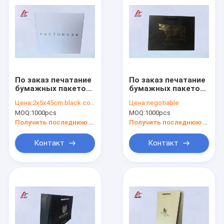
По заказ печатание
По заказ печатание
бумажных пакетов
бумажных пакетов
из искусства
из искусства
Цена:
2x5x45cm black cotton ribbon
Цена:
negotiable
Econamy Белые
Econamy Белые
MOQ:
1000pcs
MOQ:
1000pcs
подарки с матовой
подарки с матовой
ламинированностью
ламинированностью
Получить последнюю цену
Получить последнюю цену
Контакт
Контакт
Дом
Продукты
О нас