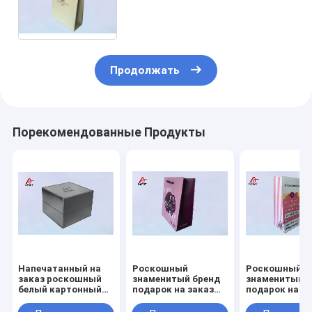
цвета CMYK с бумажной
скрученной ручкой для
пакетов для покупок
Продолжать
Порекомендованные Продукты
Напечатанный на
Роскошный
Роскошный
заказ роскошный
знаменитый бренд
знаменитый б
белый картонный
подарок на заказ
подарок на з
подарочный пакет
напечатанный
напечатанны
магнитно-
бумажный пакет
бумажный па