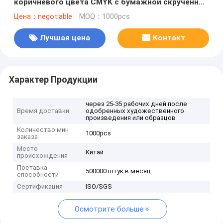
коричневого цвета CMYK с бумажной скрученной
ручкой для пакетов для покупок
Цена：negotiable
MOQ：1000pcs
Лучшая цена
Контакт
Характер Продукции
через 25-35 рабочих дней после
Время доставки
одобренных художественного
произведения или образцов
Количество мин
1000pcs
заказа
Место
Китай
происхождения
Поставка
500000 штук в месяц
способности
Сертификация
ISO/SGS
Осмотрите больше