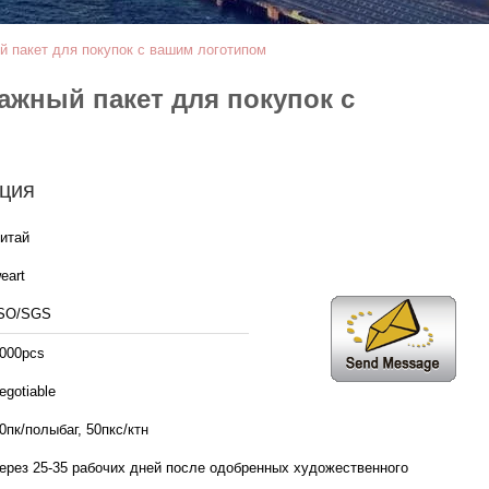
й пакет для покупок с вашим логотипом
ажный пакет для покупок с
ция
итай
eart
SO/SGS
000pcs
egotiable
0пк/полыбаг, 50пкс/ктн
ерез 25-35 рабочих дней после одобренных художественного