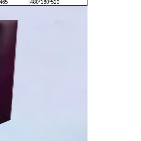
465
480*160*520