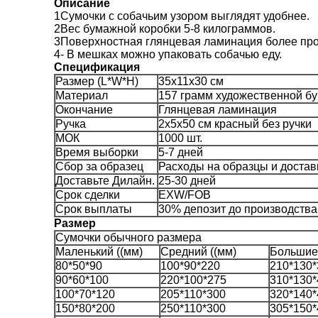
Описание
1Сумочки с собачьим узором выглядят удобнее.
2Вес бумажной коробки 5-8 килограммов.
3Поверхностная глянцевая ламинация более про
4- В мешках можно упаковать собачью еду.
Спецификация
Размер (L*W*H)
35х11х30 см
Материал
157 грамм художественной б
Окончание
Глянцевая ламинация
Ручка
2х5х50 см красный без ручки
МОК
1000 шт.
Время выборки
5-7 дней
Сбор за образец
Расходы на образцы и доставк
Доставьте Дилайн.
25-30 дней
Срок сделки
EXW/FOB
Срок выплаты
30% депозит до производства 
Размер
Сумочки обычного размера
Маленький ((мм)
Средний ((мм)
Большие 
80*50*90
100*90*220
210*130*
90*60*100
220*100*275
310*130*
100*70*120
205*110*300
320*140*
150*80*200
250*110*300
305*150*