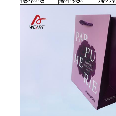
160*100*230
280*120*320
360*180*