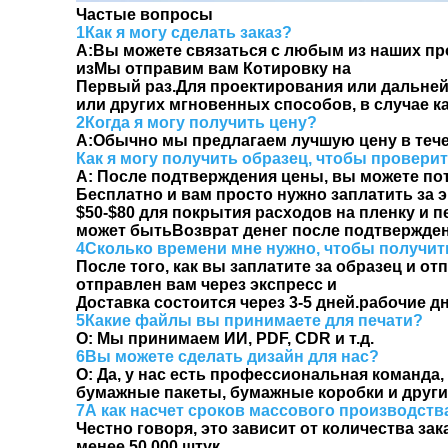
Частые вопросы
1Как я могу сделать заказ?
А:
Вы можете связаться с любым из наших пр
из
Мы отправим вам Котировку на
Первый раз.
Для проектирования или дальнейш
или других мгновенных способов, в случае к
2Когда я могу получить цену?
А:
Обычно мы предлагаем лучшую цену в течен
Как я могу получить образец, чтобы провери
A: После подтверждения цены, вы можете по
Бесплатно и вам просто нужно заплатить за э
$50-$80 для покрытия расходов на пленку и п
может быть
Возврат денег после подтвержден
4Сколько времени мне нужно, чтобы получит
После того, как вы заплатите за образец и 
отправлен вам через экспресс и
Доставка состоится через 3-5 дней.
рабочие дн
5Какие файлы вы принимаете для печати?
О: Мы принимаем ИИ, PDF, CDR и т.д.
6Вы можете сделать дизайн для нас?
О: Да, у нас есть профессиональная команд
бумажные пакеты, бумажные коробки и други
7А как насчет сроков массового производств
Честно говоря, это зависит от количества зака
менее 50 000 штук.