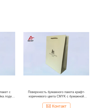
ый белый
Хозяйственные сумки бумаги бренда
гнитно-
роскоши известные/изготовленные на заказ
ный ящик
розничные хозяйственные сумки
Контакт