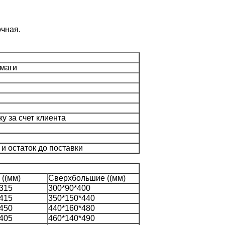
чная.
умаги
у за счет клиента
и остаток до поставки
((мм)
Сверхбольшие ((мм)
315
300*90*400
415
350*150*440
450
440*160*480
405
460*140*490