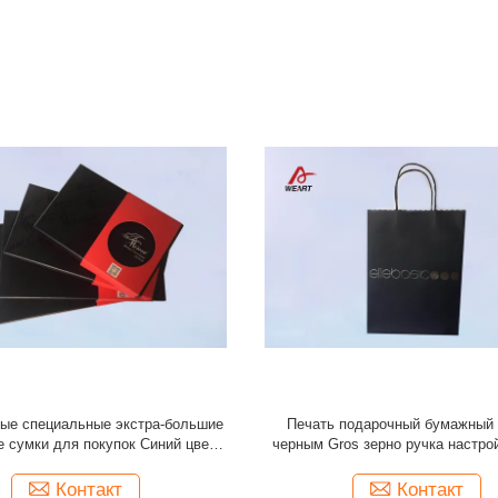
й знаменитый бренд подарок на
Напечатанный на заказ роскошн
печатанный бумажный пакет для
картонный подарочный пакет ма
купок с вашим логотипом
замыкающий подарочный бумаж
Контакт
Контакт