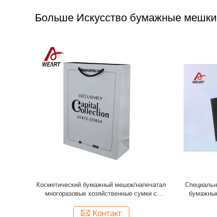
Больше Искусство бумажные мешки
а крафт-
По заказ печатание бумажных пакетов из
Роскошны
умажной
искусства Econamy Белые подарки с
заказ на
ля покупок
матовой ламинированностью
по
Контакт