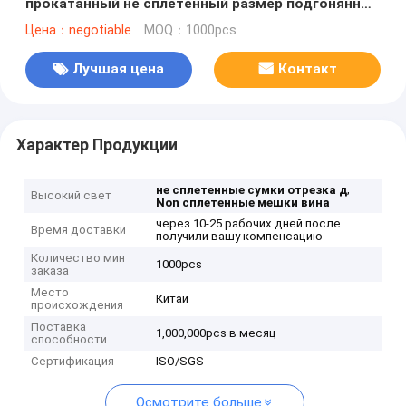
прокатанный не сплетенный размер подгонянный
сумкой
Цена：negotiable
MOQ：1000pcs
Лучшая цена
Контакт
Характер Продукции
,
не сплетенные сумки отрезка д
Высокий свет
Non сплетенные мешки вина
через 10-25 рабочих дней после
Время доставки
получили вашу компенсацию
Количество мин
1000pcs
заказа
Место
Китай
происхождения
Поставка
1,000,000pcs в месяц
способности
Сертификация
ISO/SGS
Осмотрите больше