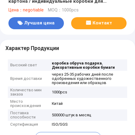
картона / индивидуальные коробки для
подарков Цвет CMYK
Цена：negotiable
MOQ：1000pcs
Лучшая цена
Контакт
Характер Продукции
,
коробка обруча подарка
Высокий свет
Декоративные коробки бумаги
через 25-35 рабочих дней после
Время доставки
одобренных художественного
произведения или образцов
Количество мин
1000pcs
заказа
Место
Китай
происхождения
Поставка
500000 штук в месяц
способности
Сертификация
ISO/SGS