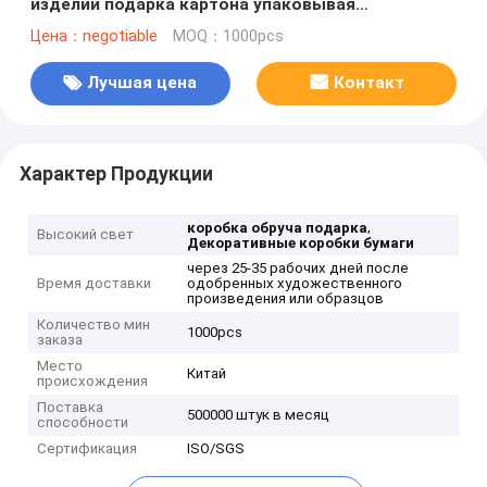
изделий подарка картона упаковывая
упаковывая новый
Цена：negotiable
MOQ：1000pcs
Лучшая цена
Контакт
Характер Продукции
,
коробка обруча подарка
Высокий свет
Декоративные коробки бумаги
через 25-35 рабочих дней после
Время доставки
одобренных художественного
произведения или образцов
Количество мин
1000pcs
заказа
Место
Китай
происхождения
Поставка
500000 штук в месяц
способности
Сертификация
ISO/SGS