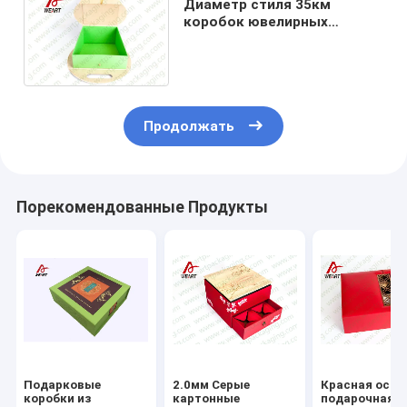
Диаметр стиля 35км
коробок ювелирных
изделий подарка картона
упаковывая упаковывая
новый
Продолжать
Порекомендованные Продукты
Подарковые
2.0мм Серые
Красная осно
коробки из
картонные
подарочная