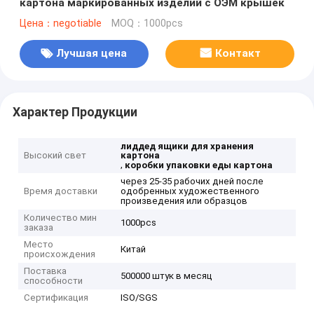
картона маркированных изделий с ОЭМ крышек
Цена：negotiable
MOQ：1000pcs
Лучшая цена
Контакт
Характер Продукции
лиддед ящики для хранения
Высокий свет
картона
,
коробки упаковки еды картона
через 25-35 рабочих дней после
Время доставки
одобренных художественного
произведения или образцов
Количество мин
1000pcs
заказа
Место
Китай
происхождения
Поставка
500000 штук в месяц
способности
Сертификация
ISO/SGS