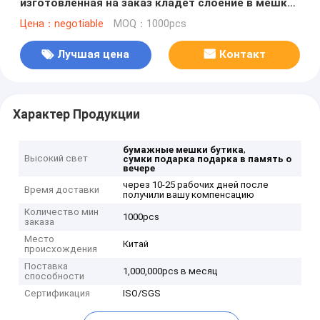
изготовленная на заказ кладет слоение в мешки
Матт
Цена：negotiable
MOQ：1000pcs
Лучшая цена
Контакт
Характер Продукции
,
бумажные мешки бутика
Высокий свет
сумки подарка подарка в память о
вечере
через 10-25 рабочих дней после
Время доставки
получили вашу компенсацию
Количество мин
1000pcs
заказа
Место
Китай
происхождения
Поставка
1,000,000pcs в месяц
способности
Сертификация
ISO/SGS