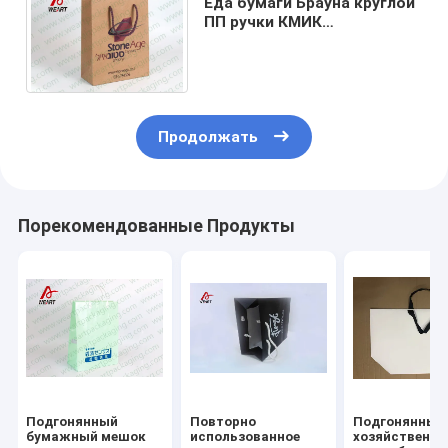
Еда бумаги Брауна круглой
ПП ручки КМИК
изготовленная на заказ
кладет слоение в мешки
Матт
Продолжать
Порекомендованные Продукты
Подгонянный
Повторно
Подгонянные
бумажный мешок
использованное
хозяйственн