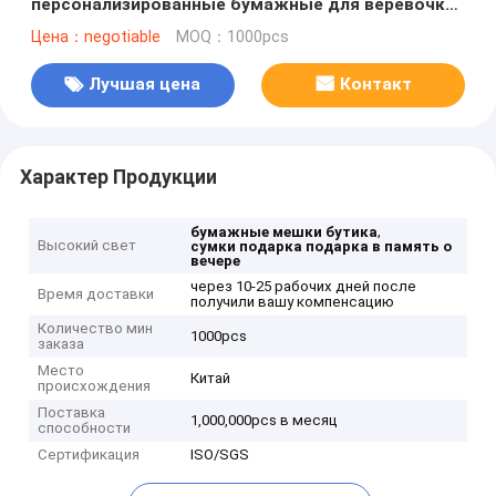
персонализированные бумажные для веревочки
нейлона партии
Цена：negotiable
MOQ：1000pcs
Лучшая цена
Контакт
Характер Продукции
,
бумажные мешки бутика
Высокий свет
сумки подарка подарка в память о
вечере
через 10-25 рабочих дней после
Время доставки
получили вашу компенсацию
Количество мин
1000pcs
заказа
Место
Китай
происхождения
Поставка
1,000,000pcs в месяц
способности
Сертификация
ISO/SGS