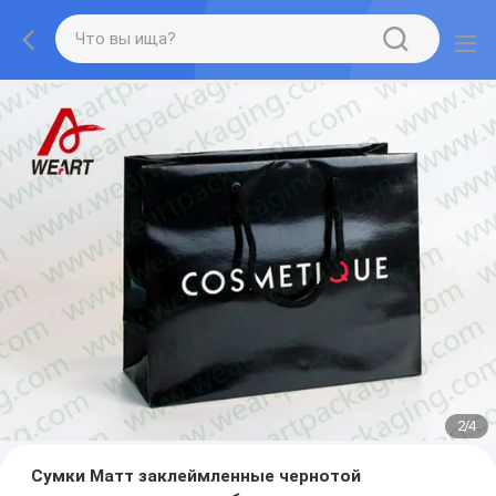
3
/
4
Сумки Матт заклеймленные чернотой