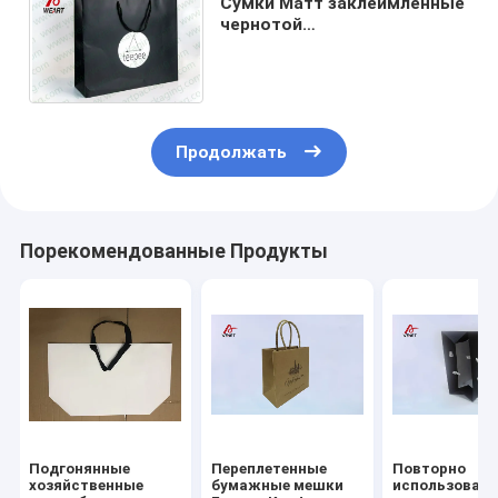
Сумки Матт заклеймленные
чернотой
персонализированные
бумажные для веревочки
нейлона партии
Продолжать
Порекомендованные Продукты
Подгонянные
Переплетенные
Повторно
хозяйственные
бумажные мешки
использованн