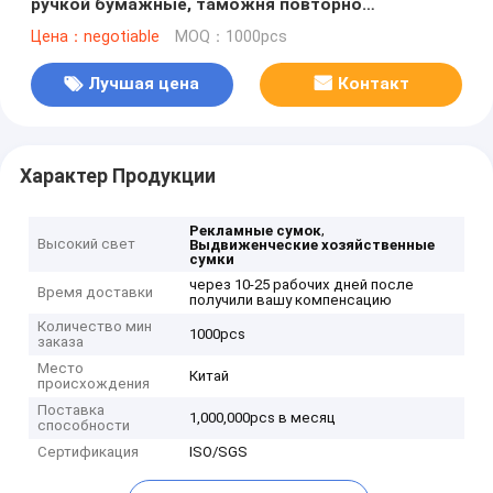
ручкой бумажные, таможня повторно
использовали хозяйственные сумки для
Цена：negotiable
MOQ：1000pcs
магазинов розничной торговли
Лучшая цена
Контакт
Характер Продукции
,
Рекламные сумок
Высокий свет
Выдвиженческие хозяйственные
сумки
через 10-25 рабочих дней после
Время доставки
получили вашу компенсацию
Количество мин
1000pcs
заказа
Место
Китай
происхождения
Поставка
1,000,000pcs в месяц
способности
Сертификация
ISO/SGS