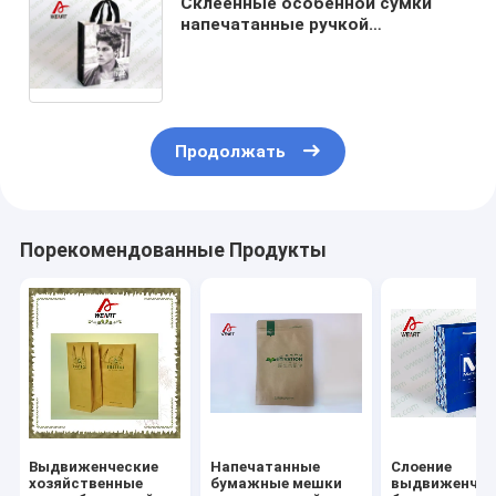
Склеенные особенной сумки
напечатанные ручкой
бумажные, таможня повторно
использовали хозяйственные
сумки для магазинов розничной
торговли
Продолжать
Порекомендованные Продукты
Выдвиженческие
Напечатанные
Слоение
хозяйственные
бумажные мешки
выдвиженчес