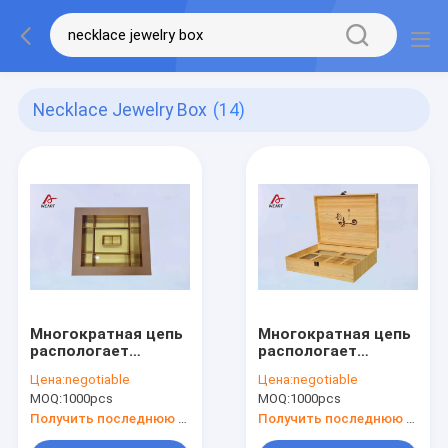
Necklace Jewelry Box
(14)
Многократная цепь
Многократная цепь
распологает
распологает
шкатулки для
шкатулки для
Цена:
negotiable
Цена:
negotiable
драгоценностей
драгоценностей
MOQ:
1000pcs
MOQ:
1000pcs
бумаги цвета
бумаги цвета
золота Шампани с
золота Шампани с
Получить последнюю цену
Получить последнюю цену
окном любимца,
окном любимца,