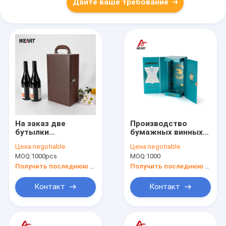
Дайте ваше требование
На заказ две
Производство
бутылки
бумажных винных
высококачественной
коробок на заказ
Цена:
negotiable
Цена:
negotiable
PU кожи шитья
MOQ:
1000pcs
MOQ:
1000
красного вина
упаковки коробки с
Получить последнюю цену
Получить последнюю цену
открывателем
бутылок и других
Контакт
Контакт
аксессуаров