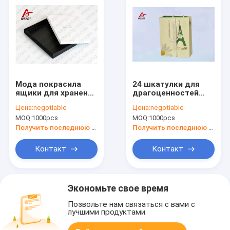
Мода покрасила
24 шкатулки для
ящики для хранения
драгоценностей
картона, повторно
решетки бумажных,
Цена:
negotiable
Цена:
negotiable
использованные
тип книги коробок
MOQ:
1000pcs
MOQ:
1000pcs
шкатулки для
украшений
драгоценностей
упаковывая
Получить последнюю цену
Получить последнюю цену
картона для
ожерелиь
Контакт
Контакт
Экономьте свое время
Позвольте нам связаться с вами с
лучшими продуктами.