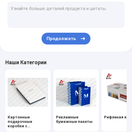
Нетканые сумки ламинированные
Складная бумажная коробка
Заказные бумажные пакеты покупок
Продолжать
Персонализированные бумажные пакеты
Заказные печатные бумажные пакеты
Наши Категории
Рождество бумажные пакеты
Подарочные бумажные пакеты
Бумажная подарочная коробка переработанная
Заказная бумажная коробка
Картонные
Рекламные
Рифленая кор
бумажные коробки ювелирных изделий
подарочные
бумажные пакеты
коробки с
крышками