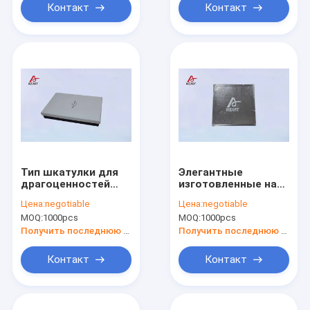
ФСК/СГС
ФСК/СГС
Контакт
Контакт
Тип шкатулки для
Элегантные
драгоценностей
изготовленные на
образца бумаги с
заказ бумажные
Цена:
negotiable
Цена:
negotiable
крышкой, двойным
шкатулки для
MOQ:
1000pcs
MOQ:
1000pcs
цветом черно-
драгоценностей,
белым
покрытая бумага
Получить последнюю цену
Получить последнюю цену
мычки кантуют
коробку
Контакт
Контакт